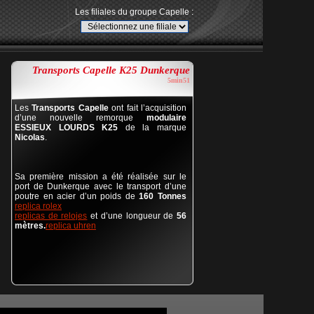
Les filiales du groupe Capelle :
Transports Capelle K25 Dunkerque
5min51
Les
Transports Capelle
ont fait l’acquisition
d’une nouvelle remorque
modulaire
ESSIEUX LOURDS K25
de la marque
Nicolas
.
Sa première mission a été réalisée sur le
port de Dunkerque avec le transport d’une
poutre en acier d’un poids de
160 Tonnes
replica rolex
replicas de relojes
et d’une longueur de
56
mètres
.
replica uhren