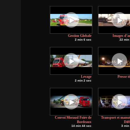
Gestion Globale
Images d’a
2 min 6 sec
22 min
Levage
Presse té
2 min 2 sec
Convoi Moraud Foire de
Transport et manut
Bordeaux
Dif
14 min 44 sec
3 min