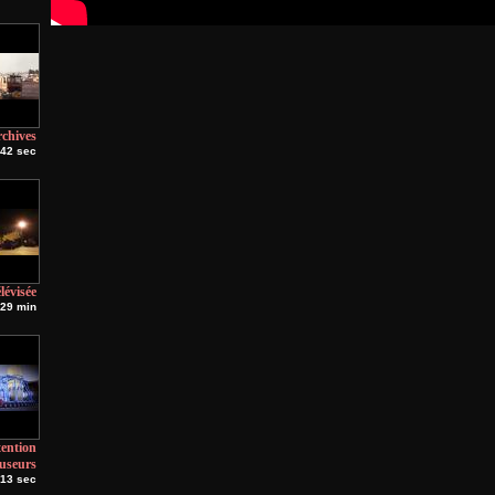
rchives
 42 sec
lévisée
29 min
ention
fuseurs
 13 sec