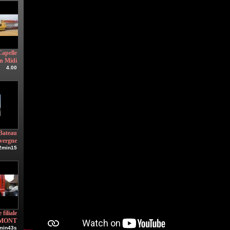
Capelle
n Midi
4.00
Bateau
avergne
2min15
filiale
MONT
min43s