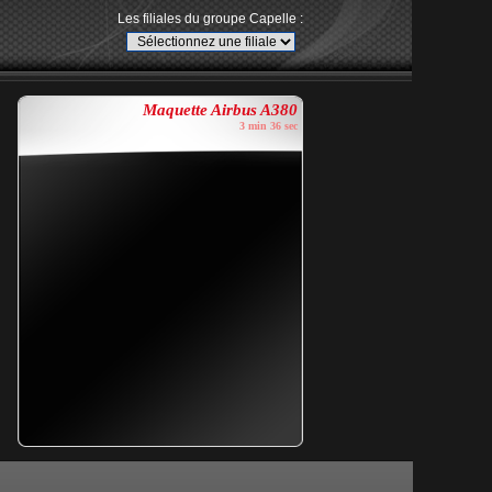
Les filiales du groupe Capelle :
Maquette Airbus A380
3 min 36 sec