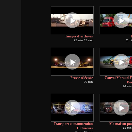
Images d’archives
22 min 42 sec
2 mi
Presse télévisée
Convoi Moraud Fo
29 min
Bo
14 min
Transport et manutention
Ma maison pou
Diffuseurs
11 min