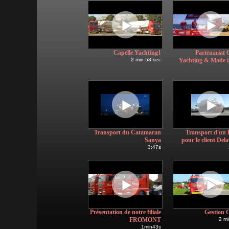
Capelle Yachting1
Partenariat 
2 min 58 sec
Yachting & Made i
Transport du Catamaran
Transport d'un 
Sanya
pour le client Del
3:47s
Présentation de notre filiale
Gestion 
FROMONT
2 mi
1min43s