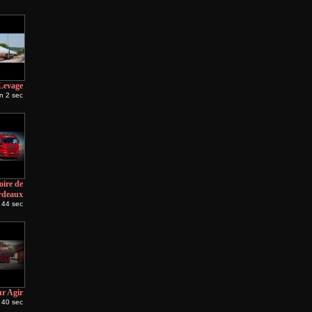
Levage
n 2 sec
ire de
rdeaux
 44 sec
r Agir
 40 sec