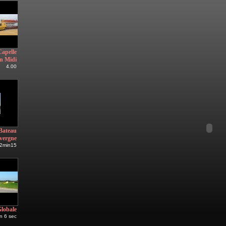
Capelle
n Midi
4.00
Bateau
avergne
2min15
Globale
n 6 sec