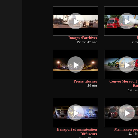
Images d’archives
22 min 42 sec
2 mi
Presse télévisée
Convoi Moraud Fo
29 min
Bo
14 min
Transport et manutention
Ma maison pou
Diffuseurs
11 min