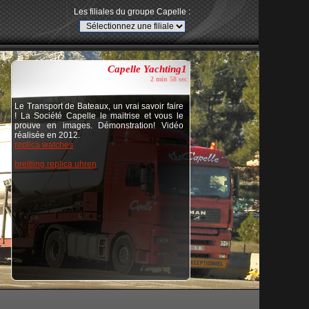
Les filiales du groupe Capelle :
Capelle Yachting1
2 min 58 sec
Le Transport de Bateaux, un vrai savoir faire
! La Société Capelle le maitrise et vous le
prouve en images. Démonstration! Vidéo
réalisée en 2012.
replica watches
breitling replica uhren