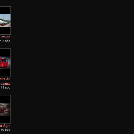
Levage
n 2 sec
ire de
rdeaux
 44 sec
r Agir
 40 sec