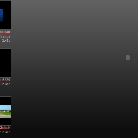
amaran
Sanya
3:47s
s A380
 36 sec
Globale
n 6 sec