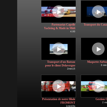
Partenariat Capelle
Transport du Cat
Yachting & Made in Midi
4.00
Transport d'un Bateau
Maquette Airbu
pour le client Delavergne
3 min
2min15
Présentation de notre filiale
Gestion 
FROMONT
2 mi
1min43s